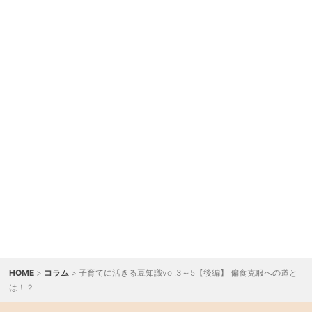
HOME
>
コラム
> 子育てに活きる豆知識vol.3～5【後編】 偏食克服への道と
は！？