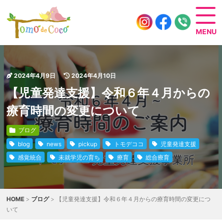
2024年4月9日
2024年4月10日
【児童発達支援】令和６年４月からの
療育時間の変更について
ブログ
blog
news
pickup
トモデココ
児童発達支援
感覚統合
未就学児の育ち
療育
総合療育
HOME
>
ブログ
> 【児童発達支援】令和６年４月からの療育時間の変更につ
いて